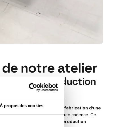
 de notre atelier
ète, de la production
À propos des cookies
re, nos équipes ont participé à la
fabrication d’une
ée à une ligne de production à haute cadence. Ce
’ensemble de notre chaîne de production