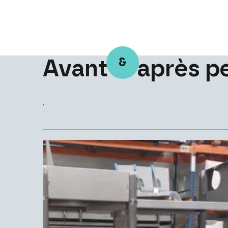
&
Avant
après
p
.