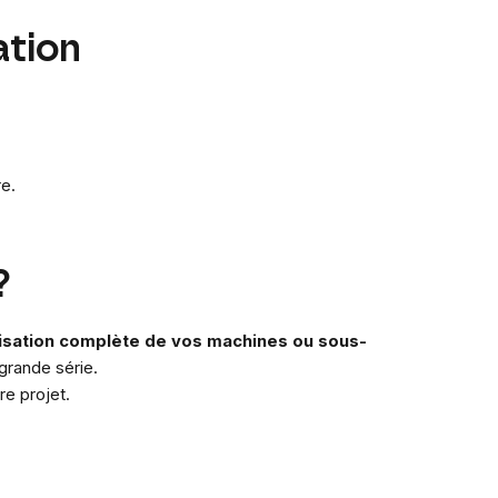
ation
e.
?
lisation complète de vos machines ou sous-
 grande série.
e projet.