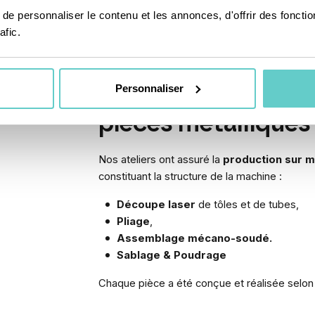
métallique
.
e personnaliser le contenu et les annonces, d'offrir des fonctio
afic.
mande
Personnaliser
is
Fabrication sur me
pièces métalliques
Nos ateliers ont assuré la
production sur m
constituant la structure de la machine :
Découpe laser
de tôles et de tubes,
Pliage
,
Assemblage mécano-soudé.
Sablage & Poudrage
Chaque pièce a été conçue et réalisée selon l