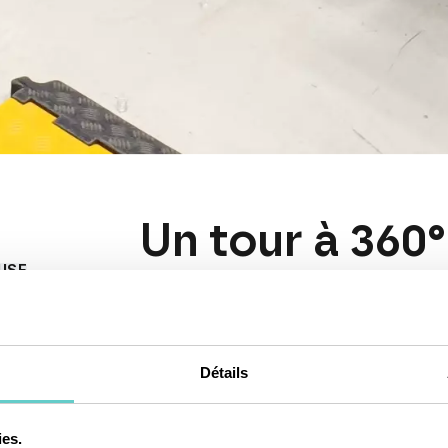
Un tour à 360°
USE
Une solution compl
EL
à l’assemblage
Détails
Dans le cadre d’un projet industriel d’envergu
machine automatisée d’emballage
destin
projet illustre parfaitement la
maîtrise de l
ies.