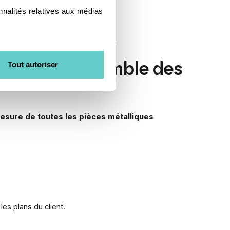
nnalités relatives aux médias
Tout autoriser
sure de l’ensemble des
esure de toutes les pièces métalliques
es plans du client.