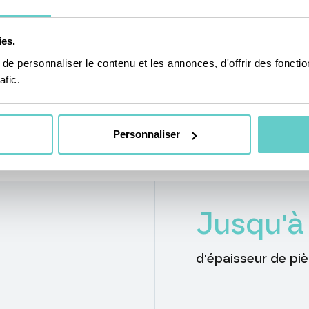
mande
provoquer des distorsions. C’est pour préven
Hämmerle.
is
ies.
e personnaliser le contenu et les annonces, d'offrir des fonctio
afic.
Personnaliser
Jusqu'à
d'épaisseur de pi