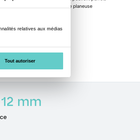
ir ce problème qu’intervient notre planeuse
nnalités relatives aux médias
Tout autoriser
12
mm
èce