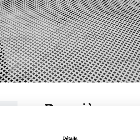
Des pièces sa
distorsion
Détails
Certains processus de fabrication occasionne