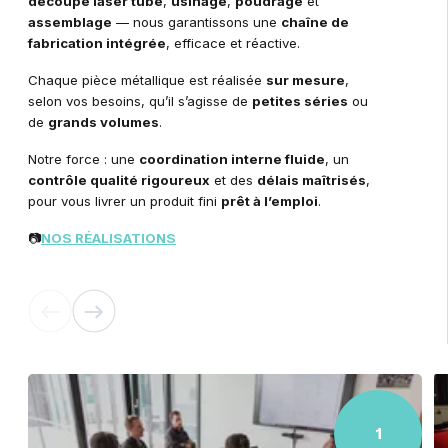
découpe laser tube
,
usinage
,
poudrage
et
assemblage
— nous garantissons une
chaîne de
fabrication intégrée
, efficace et réactive.
Chaque pièce métallique est réalisée
sur mesure
,
selon vos besoins, qu’il s’agisse de
petites séries
ou
de
grands volumes
.
Notre force : une
coordination interne fluide
, un
contrôle qualité rigoureux
et des
délais maîtrisés
,
pour vous livrer un produit fini
prêt à l’emploi
.
📷
NOS RÉALISATIONS
1