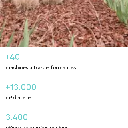
Keynumbers
+40
machines ultra-performantes
+13.000
m² d’atelier
3.400
pièces découpées par jour