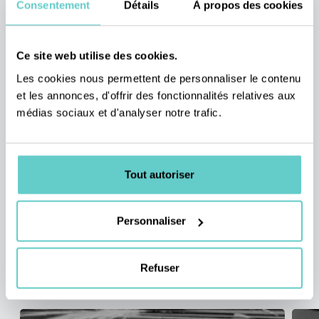
Consentement
Détails
À propos des cookies
PARC MACHINES
Ce site web utilise des cookies.
Les cookies nous permettent de personnaliser le contenu
Usinage, Pliage, Travail du Tube,
et les annonces, d'offrir des fonctionnalités relatives aux
médias sociaux et d'analyser notre trafic.
Mise en Peinture et Assemblage
Notre
parc machines
moderne et polyvalent nous permet de
réaliser l’ensemble des opérations liées au
travail du métal
.
Tout autoriser
Grâce à des équipements de pointe pour
l’usinage
, le
pliage
, le
travail du tube
, la
mise en peinture
et
l’
assemblage
, nous garantissons précision, qualité et
Personnaliser
efficacité sur toutes vos pièces métalliques, qu’il s’agisse de
petites ou grandes séries
.
Refuser