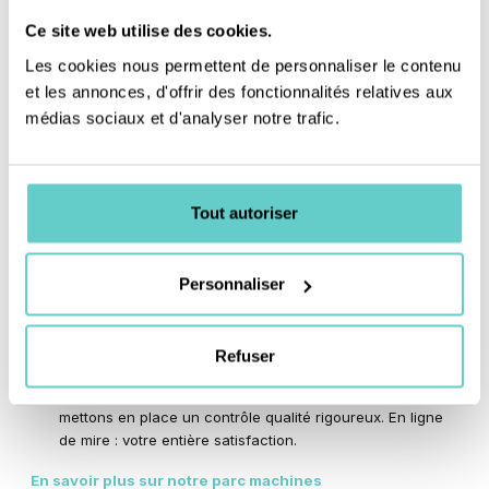
Ce site web utilise des cookies.
Les cookies nous permettent de personnaliser le contenu
et les annonces, d'offrir des fonctionnalités relatives aux
médias sociaux et d'analyser notre trafic.
Quelques-unes de nos machines
Tout autoriser
Centre d’usinage 5 axes robotisé
: une précision au
centième pour une pièce finie d’une grande qualité
Personnaliser
Centre d’usinage Chiron
: pour le fraisage de profil
(tubes, barres, …) ainsi que toutes les opérations
d’usinage traditionnelles (lamage, taraudage, perçage…)
Refuser
Contrôle qualité
: afin d’assurer la conformité de
chacune des pièces fabriquées dans notre atelier, nous
mettons en place un contrôle qualité rigoureux. En ligne
de mire : votre entière satisfaction.
En savoir plus sur notre parc machines