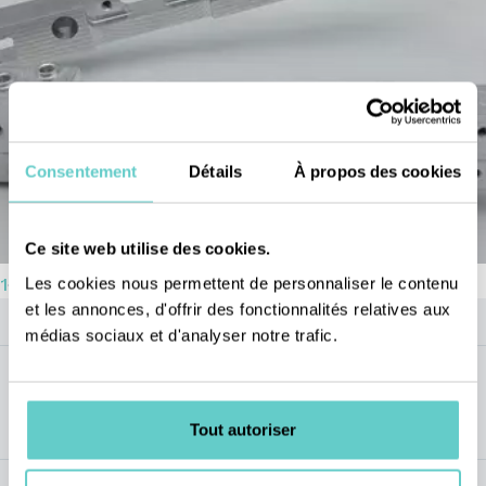
Consentement
Détails
À propos des cookies
Ce site web utilise des cookies.
Les cookies nous permettent de personnaliser le contenu
1
4
et les annonces, d'offrir des fonctionnalités relatives aux
médias sociaux et d'analyser notre trafic.
Keynumbers
120
x
120
mm
de section maximale
Tout autoriser