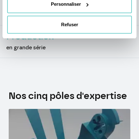
Haute
précision
Personnaliser
au micron
Refuser
Production
en grande série
Nos
cinq
pôles
d'expertise