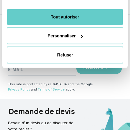
Tout autoriser
Notre
newsletter
Personnaliser
Inscrivez-vous à notre newsletter et ne manquez aucune
actualité !
Refuser
ENVOYER
E-MAIL
This site is protected by reCAPTCHA and the Google
Privacy Policy
and
Terms of Service
apply.
Demande
de
devis
Besoin d’un devis ou de discuter de
votre projet ?