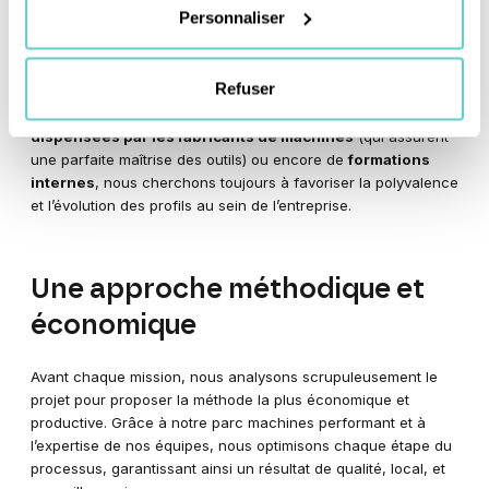
Personnaliser
de nos machines ne peuvent aller sans les compétences de
nos collaborateurs. C’est pourquoi nous avons à cœur
d’investir dans la formation continue de nos équipes. Qu’il
Refuser
s’agisse de
formations externes spécialisées
(pour rester
à la pointe des techniques et des normes), de
formations
dispensées par les fabricants de machines
(qui assurent
une parfaite maîtrise des outils) ou encore de
formations
internes
, nous cherchons toujours à favoriser la polyvalence
et l’évolution des profils au sein de l’entreprise.
Une approche méthodique et
économique
Avant chaque mission, nous analysons scrupuleusement le
projet pour proposer la méthode la plus économique et
productive. Grâce à notre parc machines performant et à
l’expertise de nos équipes, nous optimisons chaque étape du
processus, garantissant ainsi un résultat de qualité, local, et