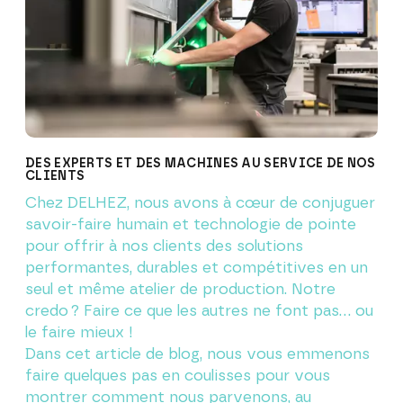
DES EXPERTS ET DES MACHINES AU SERVICE DE NOS
CLIENTS
Chez DELHEZ, nous avons à cœur de conjuguer
savoir-faire humain et technologie de pointe
pour offrir à nos clients des solutions
performantes, durables et compétitives en un
seul et même atelier de production. Notre
credo ? Faire ce que les autres ne font pas… ou
le faire mieux !
Dans cet article de blog, nous vous emmenons
faire quelques pas en coulisses pour vous
montrer comment nous parvenons, au